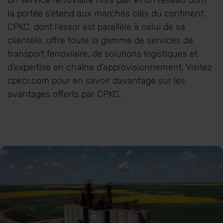
un service ferroviaire hors pair et un réseau dont
la portée s’étend aux marchés clés du continent.
CPKC, dont l’essor est parallèle à celui de sa
clientèle, offre toute la gamme de services de
transport ferroviaire, de solutions logistiques et
d’expertise en chaîne d’approvisionnement. Visitez
cpkcr.com pour en savoir davantage sur les
avantages offerts par CPKC.
Viterra-5_web.jpg