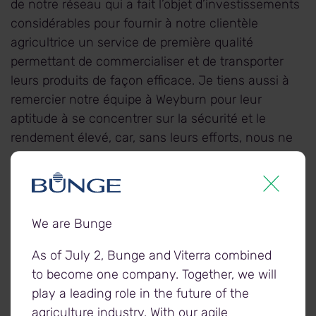
de notre réseau qui a fait l’objet d’investissements
considérables pour fournir à notre clientèle
agricultrice un service de première qualité
permettant de commercialiser et de transporter
leurs produits de façon efficace. Je tiens aussi à
remercier notre équipe à Weyburn pour leur
aptitude à se concentrer sur la sécurité et le
rendement élevé, car, sans leurs efforts, nous ne
serions pas en mesure d’atteindre ce jalon. »
L’installation de Viterra à Weyburn, en
Saskatchewan, est dotée d’une voie de
We are Bunge
raccordement en continu de 8 500 pieds qui est
entrée en fonction en 2021.
As of July 2, Bunge and Viterra combined
to become one company. Together, we will
play a leading role in the future of the
L’installation Elbow Lake Co-op Grain, à Elbow
agriculture industry. With our agile
Lake, au Minnesota, primé pour la deuxième année