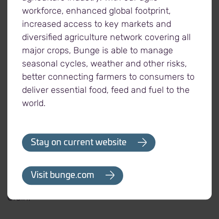
workforce, enhanced global footprint,
consécutive, a enregistré le tonnage le plus élevé
increased access to key markets and
de tout le réseau nord-américain avec 464 000
diversified agriculture network covering all
tonnes métriques pour l’année de récolte, une
major crops, Bunge is able to manage
augmentation par rapport à l’année précédente. De
seasonal cycles, weather and other risks,
plus, Elbow Lake Co-op a su tirer profit du réseau
better connecting farmers to consumers to
élargi de CPKC par de multiples chargements de
deliver essential food, feed and fuel to the
maïs depuis le Mexique, un legs du réseau CP
world.
d’origine.
« Elbow Lake Co-op se réjouit de ce prix. Nous
Stay on current website
n’aurions pas pu l’obtenir sans le soutien de nos
agriculteurs, le travail assidu de notre personnel et
l’engagement de CPKC à l’égard du service, estime
Visit bunge.com
Kevin Stein, directeur général, Elbow Lake Co-op
Grain.