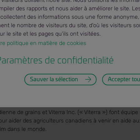
 visiteurs utilisent notre site. Nous utilisons les informa
enariat une an
piler des rapports et nous aider à améliorer le site. Le
 collectent des informations sous une forme anonyme,
t le nombre de visiteurs du site, d'où les visiteurs so
lus
r le site et les pages qu'ils ont visitées.
otre politique en matière de cookies 
aramètres de confidentialité
et informations
Sauver la sélection
Accepter tou
nne de grains et Viterra Inc. (« Viterra ») font équipe 
our aider des agriculteurs canadiens à venir en aide a
faim dans le monde.