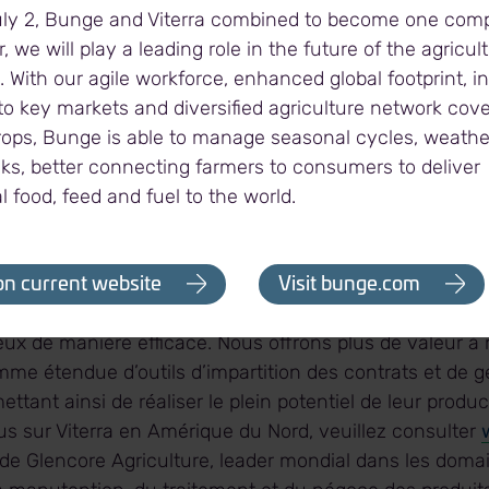
uly 2, Bunge and Viterra combined to become one com
, we will play a leading role in the future of the agricul
ra
. With our agile workforce, enhanced global footprint, 
o key markets and diversified agriculture network cover
f de file de l’industrie céréalière au Canada, grâce à l’e
rops, Bunge is able to manage seasonal cycles, weath
éseau supérieur d’actifs et ses connexions inégalées 
sks, better connecting farmers to consumers to deliver
à Regina, en Saskatchewan, notre société fait preuv
l food, feed and fuel to the world.
ure depuis plus d’un siècle, en s’associant aux agricult
urs produits agricoles là où ils sont recherchés à traver
nue que nous portons à l’excellence opérationnelle à tr
on current website
Visit bunge.com
d nous permet de manutentionner, traiter, distribuer et
eux de manière efficace. Nous offrons plus de valeur à
me étendue d’outils d’impartition des contrats et de g
ettant ainsi de réaliser le plein potentiel de leur produc
us sur Viterra en Amérique du Nord, veuillez consulter
ie de Glencore Agriculture, leader mondial dans les doma