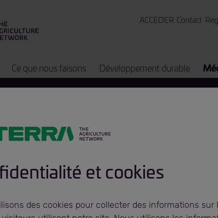
ACCÉDER
Contact
Reg
Ce que nous faisons
Développement durable
Méd
rra et la Banque
dienne de grai
identialité et cookies
ongent leur
lisons des cookies pour collecter des informations sur 