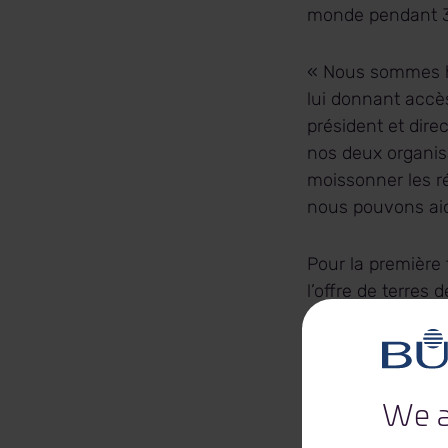
monde pendant 30
« Nous sommes he
lui donnant accès
président et dire
nos deux organis
moissonner les r
nous pouvons aid
Pour la première 
l’offre de terres
Les autres endroit
Une fois la moiss
et serviront à fi
We a