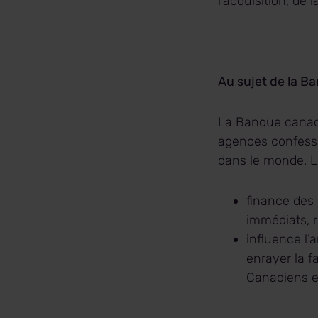
l’acquisition, de
Au sujet de la B
La Banque canadi
agences confessi
dans le monde. L
finance des
immédiats, r
influence l’
enrayer la f
Canadiens e