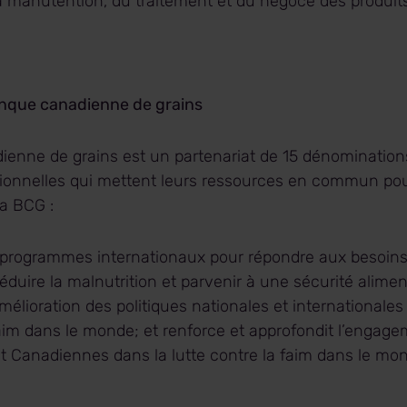
 la manutention, du traitement et du négoce des produits
anque canadienne de grains
enne de grains est un partenariat de 15 dénominations
onnelles qui mettent leurs ressources en commun pou
a BCG :
 programmes internationaux pour répondre aux besoins
éduire la malnutrition et parvenir à une sécurité alimen
amélioration des politiques nationales et internationales
aim dans le monde; et renforce et approfondit l’engag
t Canadiennes dans la lutte contre la faim dans le mo