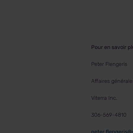
Pour en savoir p
Peter Fle
Affaires gé
Viterra I
306-569
peter.flengeris@