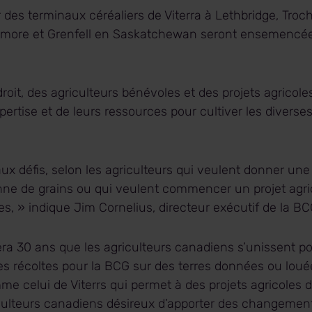
 des terminaux céréaliers de Viterra à Lethbridge, Troch
aymore et Grenfell en Saskatchewan seront ensemencé
it, des agriculteurs bénévoles et des projets agricole
pertise et de leurs ressources pour cultiver les diverse
ux défis, selon les agriculteurs qui veulent donner une 
e de grains ou qui veulent commencer un projet agrico
es, » indique Jim Cornelius, directeur exécutif de la B
era 30 ans que les agriculteurs canadiens s’unissent po
es récoltes pour la BCG sur des terres données ou loué
me celui de Viterrs qui permet à des projets agricoles d
culteurs canadiens désireux d’apporter des changements