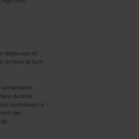
 agricoles.
 religieuses et
r enrayer la faim
 alimentaires
taire durable;
 qui contribuent à
ement des
nde.