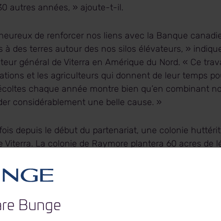
 autres années, » ajoute-t-il.
ureux de renforcer nos liens avec la Banque canadi
 à des terres autour des nos silos élévateurs, » indiqu
cteur général de Viterra en Amérique du Nord. « Ce trava
ations et les agriculteurs qui donnent de leur temps p
écoltes chaque année montre bien qu’en combinant no
er considérablement une belle cause. »
fois depuis le début du partenariat, une colonie huttéri
 de Viterra. La colonie de Raymore plantera 60 acres de
s seront cultivés par des particuliers et des projets agr
on terminée, les revenus de la vente des récoltes sero
nancer des projets pour enrayer la faim dans le monde.
re Bunge