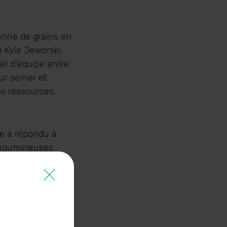
enne de grains en
e Kyle Jeworski,
il d’équipe entre
our semer et
s ressources,
te a répondu à
 légumineuses.
icoles.
nt remis à la BCG