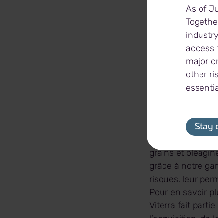
As of J
Together
Au sujet de Viter
industry
access t
Viterra est le che
major c
personnel, son r
other ri
mondiaux. Basée 
essentia
envers l’agricult
et transporter le
L’attention conti
Stay 
l’Amérique du Nor
grains et oléagin
grâce à notre gam
risques, leur perm
Pour en savoir pl
Viterra fait part