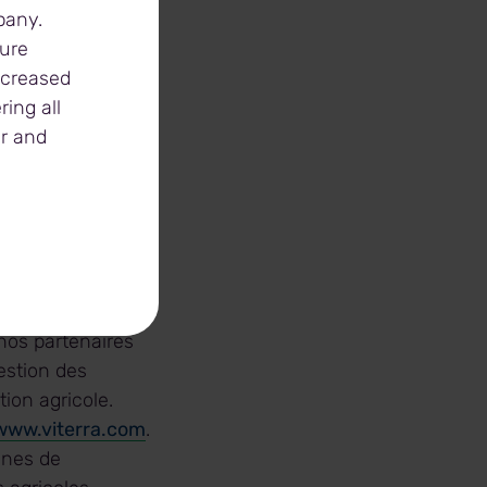
pany.
ture
increased
ing all
xpertise de son
er and
aux marchés
e d’engagement
eurs pour vendre
s le monde.
avers toute
 transporter les
 nos partenaires
estion des
tion agricole.
www.viterra.com
.
ines de