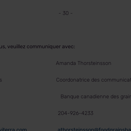
- 30 -
lus, veuillez communiquer avec:
ngeris Amanda Thorsteinsson
nérales Coordonatrice des communicati
nc. Banque canadienne des grain
-4810 204-926-4233
viterra.com
athorsteinsson@foodgrainsba