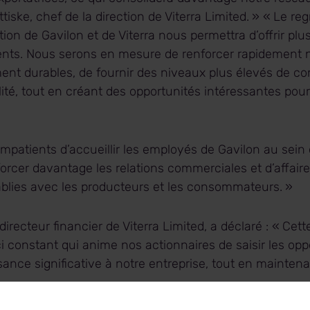
tiske, chef de la direction de Viterra Limited. » « Le 
tion de Gavilon et de Viterra nous permettra d’offrir plu
lients. Nous serons en mesure de renforcer rapidement
nt durables, de fournir des niveaux plus élevés de con
ilité, tout en créant des opportunités intéressantes pour
»
patients d’accueillir les employés de Gavilon au sein 
nforcer davantage les relations commerciales et d’affai
ablies avec les producteurs et les consommateurs. »
irecteur financier de Viterra Limited, a déclaré : « Cett
 constant qui anime nos actionnaires de saisir les opp
sance significative à notre entreprise, tout en maintena