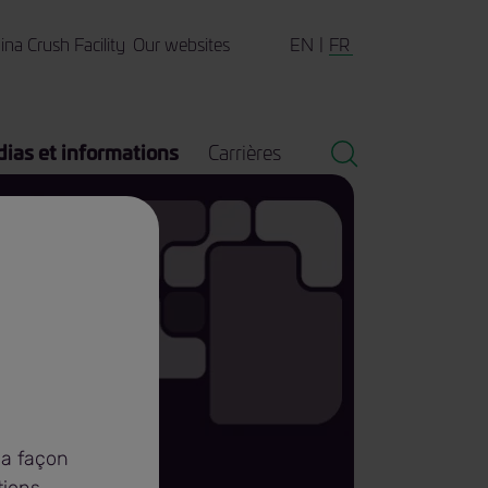
EN
FR
ina Crush Facility
Our websites
ias et informations
Carrières
iert
la façon