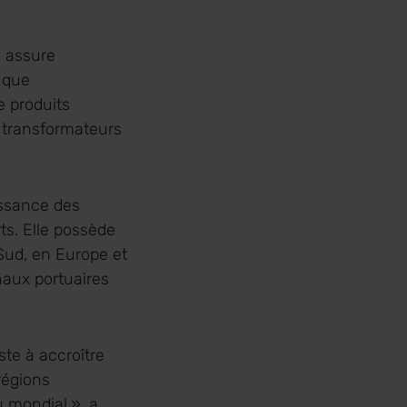
n assure
i que
e produits
s transformateurs
issance des
ts. Elle possède
Sud, en Europe et
naux portuaires
ste à accroître
régions
u mondial », a