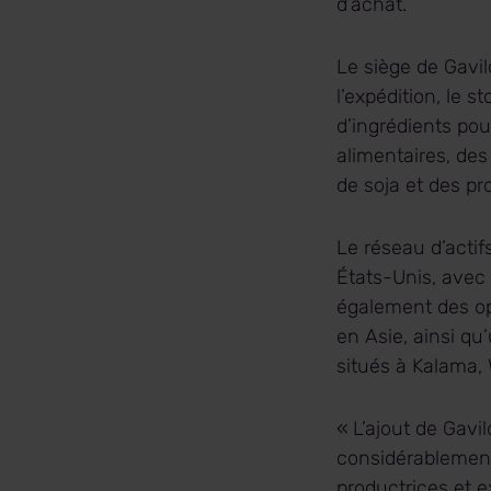
d’achat.
Le siège de Gavi
l’expédition, le s
d’ingrédients pou
alimentaires, des
de soja et des p
Le réseau d’actif
États-Unis, avec 
également des op
en Asie, ainsi qu
situés à Kalama,
« L’ajout de Gavi
considérablement
productrices et e