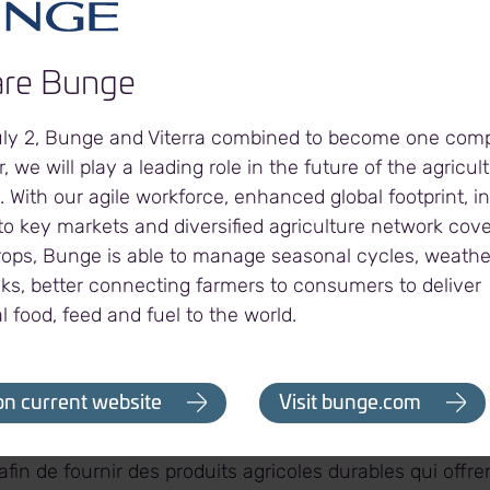
 du prix d’achat convenu et d’une partie du fonds de 
ré grâce à la signature d’une facilité de financement 
ncement du solde du fonds de roulement sera assuré par
re Bunge
facilités de financement engagées et de l’encaisse, y co
s existantes non utilisées s’élevant à environ 3,6 millia
uly 2, Bunge and Viterra combined to become one com
 décembre 2021. »
, we will play a leading role in the future of the agricul
. With our agile workforce, enhanced global footprint, 
o key markets and diversified agriculture network cover
t soumise aux conditions de clôture habituelles et aux
rops, Bunge is able to manage seasonal cycles, weath
t devrait être clôturée au cours du second semestre d
sks, better connecting farmers to consumers to deliver
l food, feed and fuel to the world.
rra
on current website
Visit bunge.com
s reconnaissons le pouvoir de créer des liens. Grâce à
 de pointe entièrement intégré, nous mettons en lien p
n de fournir des produits agricoles durables qui offren