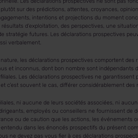
onnelle. Les déclarations prospectives ne sont pas fond
 plutôt sur des prédictions, attentes, croyances, opinion
 engagements, intentions et projections du moment con
ésultats d’exploitation, des perspectives, une situation
e stratégie futures. Les déclarations prospectives peuv
ussi verbalement.
 nature, les déclarations prospectives comportent des 
nus et inconnus, dont bon nombre sont indépendants d
 filiales. Les déclarations prospectives ne garantissent
 et c’est souvent le cas, différer considérablement des r
 filiales, ni aucune de leurs sociétés associées, ni aucun
dirigeants, employés ou conseillers ne fournissent de d
rance ou de caution que les actions, les événements ou
-entendu dans les énoncés prospectifs du présent c
ous ne devez pas vous fier à ces déclarations prospect