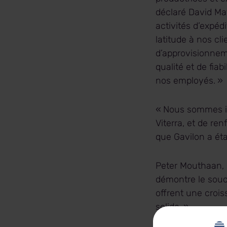
déclaré David Mat
activités d’expédi
latitude à nos c
d’approvisionneme
qualité et de fiab
nos employés. 
« Nous sommes im
Viterra, et de re
que Gavilon a ét
Peter Mouthaan, d
démontre le souci
offrent une crois
solide. »