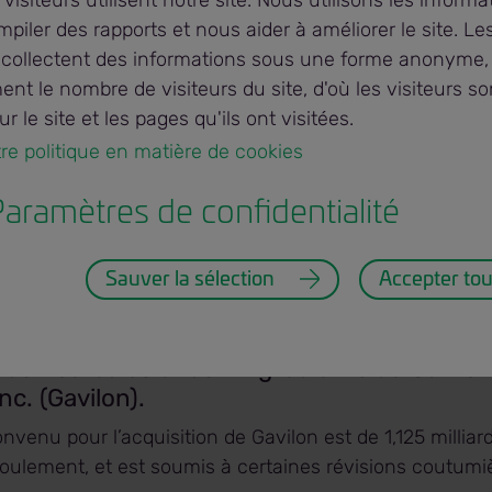
 visiteurs utilisent notre site. Nous utilisons les informa
piler des rapports et nous aider à améliorer le site. Le
 collectent des informations sous une forme anonyme,
t le nombre de visiteurs du site, d'où les visiteurs so
et informations
Viterra Limited acquiert Gavilon
r le site et les pages qu'ils ont visitées.
otre politique en matière de cookies 
6
aramètres de confidentialité
d (Viterra) se réjouit d’annoncer qu’elle a 
re d’une filiale en propriété exclusive, une 
Sauver la sélection
Accepter tou
ctions avec Marubeni America Corporation, 
lusive de Marubeni Corporation, en vue d’ac
es aux céréales et aux ingrédients de Gavilo
nc. (Gavilon).
onvenu pour l’acquisition de Gavilon est de 1,125 milliard
roulement, et est soumis à certaines révisions coutumi