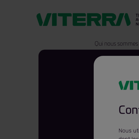
Qui nous sommes
Vite
Conf
Gavi
Nous uti