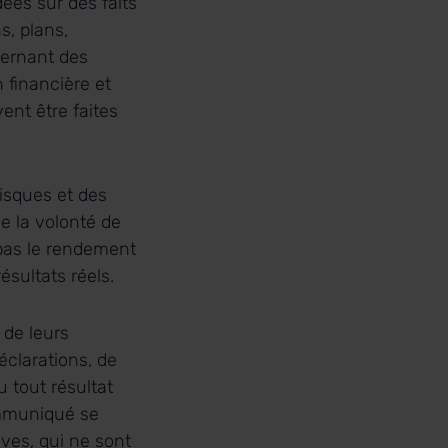
ées sur des faits
s, plans,
cernant des
 financière et
ent être faites
risques et des
e la volonté de
 pas le rendement
ésultats réels.
 de leurs
éclarations, de
 tout résultat
ommuniqué se
ives, qui ne sont