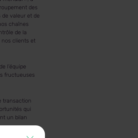
regroupement des
s de valeur et de
 nos chaînes
trôle de la
 nos clients et
de l’équipe
res fructueuses
e transaction
ortunités qui
nt un bilan