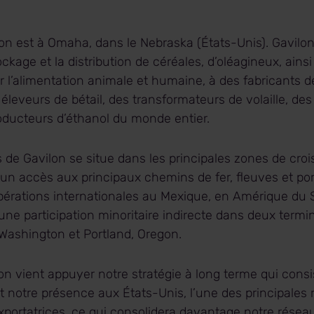
lon est à Omaha, dans le Nebraska (États-Unis). Gavilo
tockage et la distribution de céréales, d’oléagineux, ains
r l’alimentation animale et humaine, à des fabricants d
 éleveurs de bétail, des transformateurs de volaille, de
roducteurs d’éthanol du monde entier.
s de Gavilon se situe dans les principales zones de cro
un accès aux principaux chemins de fer, fleuves et por
érations internationales au Mexique, en Amérique du 
’une participation minoritaire indirecte dans deux termi
 Washington et Portland, Oregon.
lon vient appuyer notre stratégie à long terme qui consi
 notre présence aux États-Unis, l’une des principales 
xportatrices, ce qui consolidera davantage notre résea