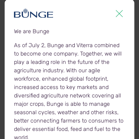
qu’entreprise est lié au haut niveau de service que
nous fournissons à nos clients, et à leur capacité à
nous fournir les produits de qualité dont nous
We are Bunge
avons besoin pour répondre aux attentes de nos
utilisateurs finaux dans le monde entier », a
As of July 2, Bunge and Viterra combined
déclaré M. Jeworski. « De plus, nous sommes fiers
to become one company. Together, we will
de contribuer à l’impact positif de ce projet en
play a leading role in the future of the
créant des emplois locaux et en apportant d’autres
agriculture industry. With our agile
avantages économiques. »
workforce, enhanced global footprint,
increased access to key markets and
À propos de Viterra
diversified agriculture network covering all
Chez Viterra, nous reconnaissons le pouvoir de
major crops, Bunge is able to manage
créer des liens. Grâce à notre réseau agricole
seasonal cycles, weather and other risks,
mondial de pointe entièrement intégré, nous
better connecting farmers to consumers to
mettons en lien producteurs et consommateurs
deliver essential food, feed and fuel to the
afin de fournir des produits agricoles durables qui
world.