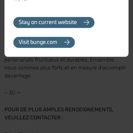
offrent une traçabilité et une qualité contrôlée.
Doté d’un effectif de plus de 17 200 talentueux
employés à pied d’œuvre dans 37 pays, notre
Stay on current website
réseau stratégique d’entreposage, de
transformation et de transport nous permet d’offrir
Visit bunge.com
des solutions novatrices et d’ouvrir de nouvelles
avenues à nos clients, créant ainsi des
partenariats fructueux et durables. Ensemble,
nous sommes plus forts et en mesure d’accomplir
davantage.
– 30 —
POUR DE PLUS AMPLES RENSEIGNEMENTS,
VEUILLEZ CONTACTER :